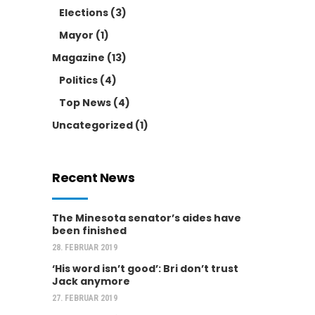
Elections
(3)
Mayor
(1)
Magazine
(13)
Politics
(4)
Top News
(4)
Uncategorized
(1)
Recent News
The Minesota senator’s aides have
been finished
28. FEBRUAR 2019
‘His word isn’t good’: Bri don’t trust
Jack anymore
27. FEBRUAR 2019