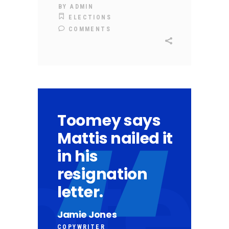
BY
ADMIN
ELECTIONS
COMMENTS
Toomey says
Mattis nailed it
in his
resignation
letter.
Jamie Jones
COPYWRITER