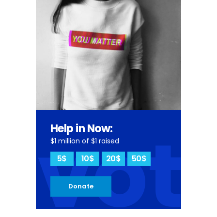
vot
Help in Now:
$1 million of $1 raised
5$
10$
20$
50$
Donate