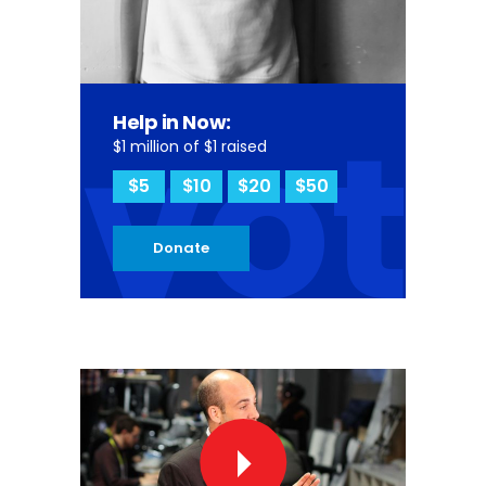
vot
Help in Now:
$1 million of $1 raised
$5
$10
$20
$50
Donate