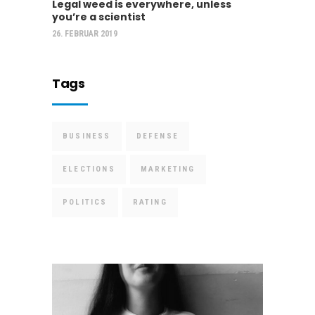
Legal weed is everywhere, unless
you’re a scientist
26. FEBRUAR 2019
Tags
BUSINESS
DEFENSE
ELECTIONS
MARKETING
POLITICS
RATING