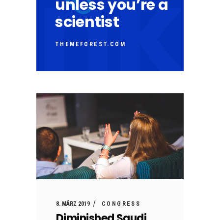
unless you’re a
scientist
THEMEFOREST.COM
8. MÄRZ 2019
CONGRESS
Diminished Saudi