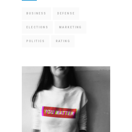
BUSINESS
DEFENSE
ELECTIONS
MARKETING
POLITICS
RATING