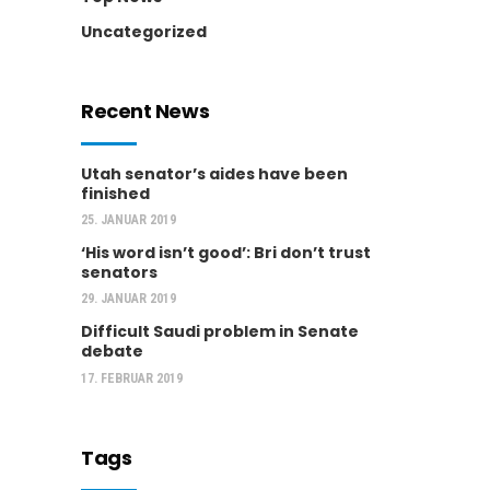
Uncategorized
Recent News
Utah senator’s aides have been
finished
25. JANUAR 2019
‘His word isn’t good’: Bri don’t trust
senators
29. JANUAR 2019
Difficult Saudi problem in Senate
debate
17. FEBRUAR 2019
Tags