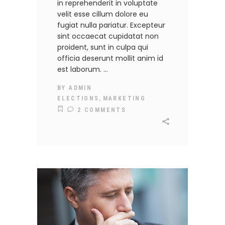
in reprehenderit in voluptate
velit esse cillum dolore eu
fugiat nulla pariatur. Excepteur
sint occaecat cupidatat non
proident, sunt in culpa qui
officia deserunt mollit anim id
est laborum.
BY
ADMIN
,
ELECTIONS
MARKETING
2 COMMENTS