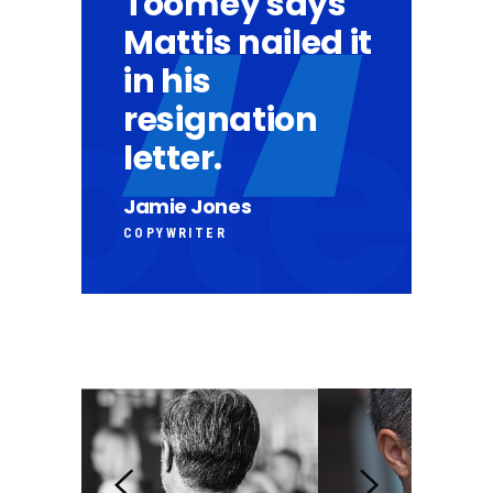
Toomey says
Mattis nailed it
in his
resignation
letter.
Jamie Jones
COPYWRITER
05
MÄRZ