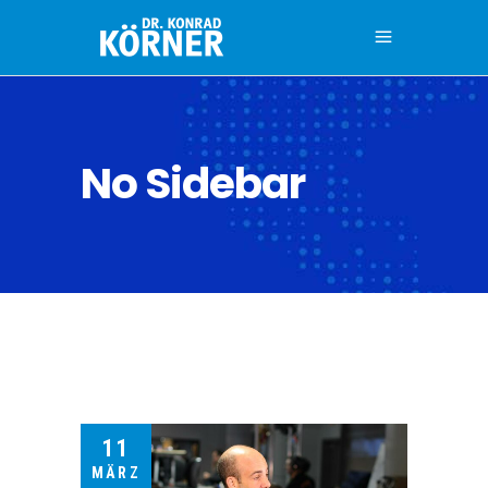
No Sidebar
11
MÄRZ