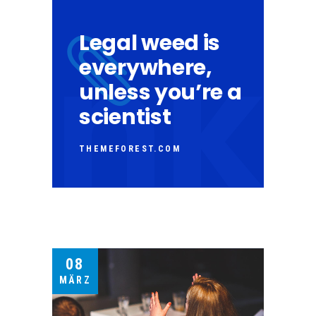
Legal weed is
everywhere,
unless you’re a
scientist
THEMEFOREST.COM
08
MÄRZ