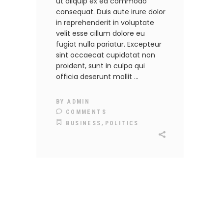
ut aliquip ex ea commodo
consequat. Duis aute irure dolor
in reprehenderit in voluptate
velit esse cillum dolore eu
fugiat nulla pariatur. Excepteur
sint occaecat cupidatat non
proident, sunt in culpa qui
officia deserunt mollit
BY
ADMIN
COMMENTS
,
BUSINESS
POLITICS